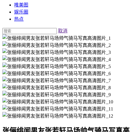
唯美图
娱乐圈
热点
取消
张俪绯闻男友张若轩马场帅气骑马写真高