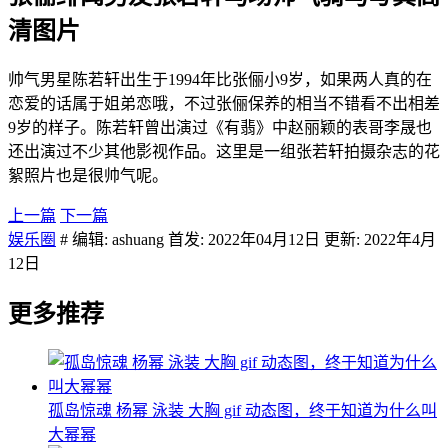
清图片
帅气男星陈若轩出生于1994年比张俪小9岁，如果两人真的在
恋爱的话属于姐弟恋哦，不过张俪保养的相当不错看不出相差
9岁的样子。陈若轩曾出演过《有翡》中赵丽颖的表哥李晟也
还出演过不少其他影视作品。这里是一组张若轩拍摄杂志的花
絮照片也是很帅气呢。
上一篇
下一篇
娱乐圈
# 编辑: ashuang 首发: 2022年04月12日 更新: 2022年4月
12日
更多推荐
孤岛惊魂 杨幂 泳装 大胸 gif 动态图，终于知道为什么叫
大幂幂