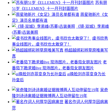
苏有朋
51岁《ELLEMEN》十一月刊封面图片
周星驰新片《女
足》演员名单都有谁
《镜·双城》李易峰
(苏摹)古装美照
虞书欣秀
事业线图片，虞书欣也太敢穿了！
杨超越绑彩辫草原唯美写
真
老
番茄下跪求婚live 现场图片，老番茄女朋友图片
ai换脸刘亦菲变身为长
孙皇后
吴奇
隆刘诗诗离婚证据微博两人互动停留在19年
著名作词人何厚华因病离
世