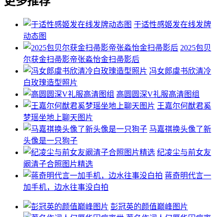
更多推荐
于适性感姬发在线发牌
动态图
2025包贝
尔获金扫帚影帝张淼怡金扫帚影后
冯女郎虞书欣清冷
白玫瑰造型照片
高圆圆深V礼服高清图组
王嘉尔何猷君奚
梦瑶坐地上聊天图片
马嘉祺换头像了新
头像是一只狗子
纪凌尘与前女友
阚清子合照图片精选
蒋奇明代言一
加手机，边水往事没白拍
彭冠英的颜值巅峰图片