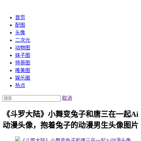
首页
配图
头像
二次元
动物图
妹子图
帅哥图
唯美图
娱乐圈
热点
取消
《斗罗大陆》小舞变兔子和唐三在一起Ai
动漫头像，抱着兔子的动漫男生头像图片