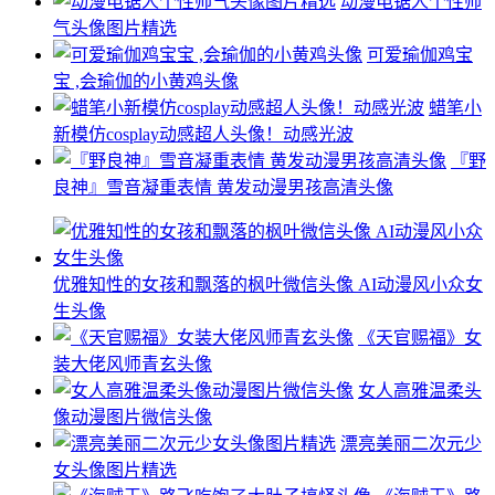
动漫电锯人个性帅
气头像图片精选
可爱瑜伽鸡宝
宝 ​​​,会瑜伽的小黄鸡头像
蜡笔小
新模仿cosplay动感超人头像！动感光波
『野
良神』雪音凝重表情 黄发动漫男孩高清头像
优雅知性的女孩和飘落的枫叶微信头像 AI动漫风小众女
生头像
《天官赐福》女
装大佬风师青玄头像
女人高雅温柔头
像动漫图片微信头像
漂亮美丽二次元少
女头像图片精选