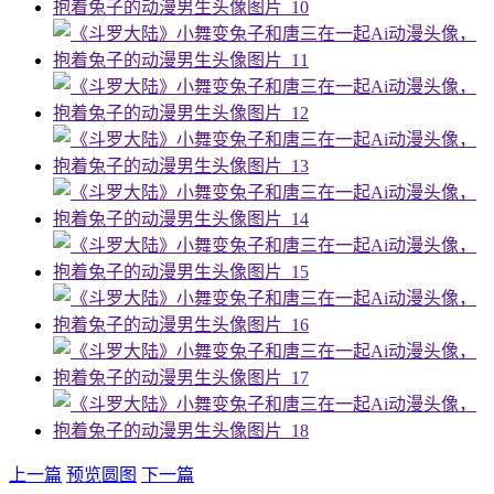
上一篇
预览圆图
下一篇