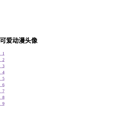
萌可爱动漫头像