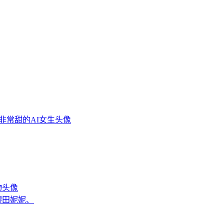
非常甜的AI女生头像
物头像
樱田妮妮、