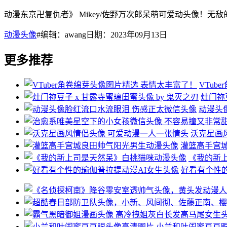
动漫东京卍复仇者》 Mikey/佐野万次郎呆萌可爱动头像！无敌的
动漫头像
#编辑：awang日期：2023年09月13日
更多推荐
VTub
灶门祢
动漫头
沃克星画
灌篮高手宫
《我的新
好看有个性
小兰和叶闺蜜豆豆