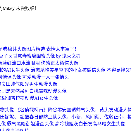
Mikey 未尝败绩！
er角卷绵芽头像图片精选 表情太丰富了！
豆子 x 甘露寺蜜璃闺蜜头像 by 鬼灭之刃
像脸红流口水流眼泪 伤感正太微信头像
治愈系唯美星空下的小女孩微信头像 不容易撞又
风情侣头像 可爱动漫一人一张情头
城良田帅气阳光男生动漫头像
上司是天然呆》白桃猫咪动漫头像
的瑜伽普拉提动漫AI女生头像
《名侦探柯南》降谷零安室透帅气头像，黄头发动漫人
超酷春日部防卫队头像，小新、风间彻、佐藤正南、
霸气黑暗御姐漫画头像 高冷拽姐灰白长发高马尾女生头像
眼头像高清图片