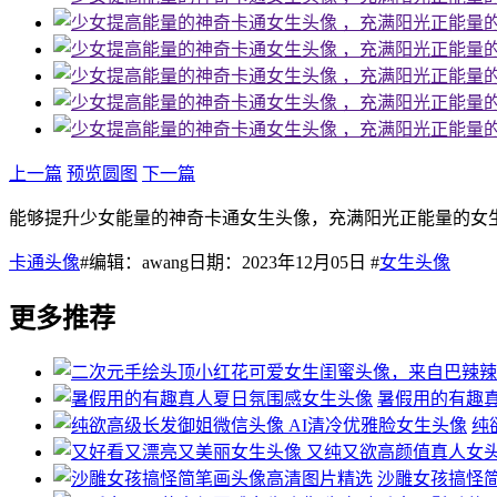
上一篇
预览圆图
下一篇
能够提升少女能量的神奇卡通女生头像，充满阳光正能量的女
卡通头像
#编辑：awang日期：2023年12月05日 #
女生头像
更多推荐
暑假用的有趣
纯
沙雕女孩搞怪