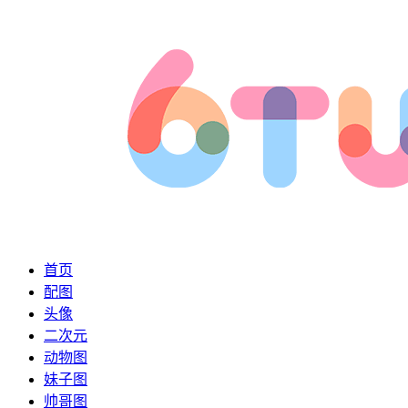
首页
配图
头像
二次元
动物图
妹子图
帅哥图