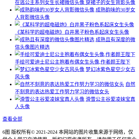
在逃公主系列女生长裙微信头像 穿裙子的女生背影头像
成熟韵味的30岁女
人背影微信头像
《某科学的超电磁炮》白井黑子粉色系起床女生头像
成熟且有深度的微
信头像图片精选
手绘可爱迪士尼公主抱着布偶女生头像,作者颜王陛下
梦幻冰紫色星空少女古
风头像
自然
不刻意的表达热爱工作努力学习的微信女头
滑雪公主谷爱凌妹宝真
人头像
查看全部
6图 版权所有© 2021-2024 本网站的图片收集来源于网络，仅