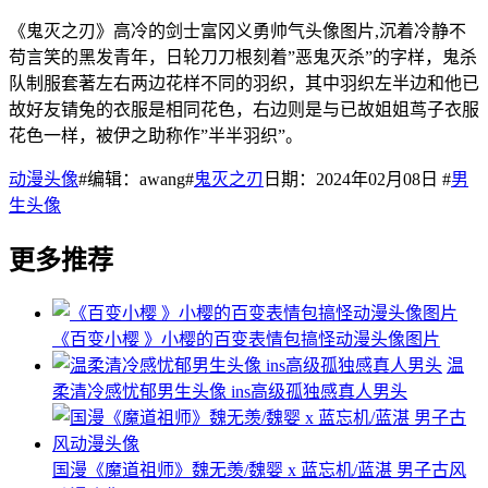
《鬼灭之刃》高冷的剑士富冈义勇帅气头像图片,沉着冷静不
苟言笑的黑发青年，日轮刀刀根刻着”恶鬼灭杀”的字样，鬼杀
队制服套著左右两边花样不同的羽织，其中羽织左半边和他已
故好友锖兔的衣服是相同花色，右边则是与已故姐姐茑子衣服
花色一样，被伊之助称作”半半羽织”。
动漫头像
#编辑：awang#
鬼灭之刃
日期：2024年02月08日 #
男
生头像
更多推荐
《百变小樱 》小樱的百变表情包搞怪动漫头像图片
温
柔清冷感忧郁男生头像 ins高级孤独感真人男头
国漫《魔道祖师》魏无羡/魏婴 x 蓝忘机/蓝湛 男子古风