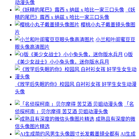
动漫头像
《妖
精的尾巴》露西 x 纳兹 x 哈比一家三口头像
樱桃小丸子戴墨镜头像图
片
小兰和叶闺蜜豆豆
眼头像高清图片
Q版
《美少女战士》小小兔头像，迷你版水兵月
《放学后失眠的你》校园风 白衬衫女孩 好学生女生动漫
头像
「名
侦探柯南 」贝尔摩得 苦艾酒 贝姐动漫头像
成熟且有深度的微
信头像图片精选
AI生成