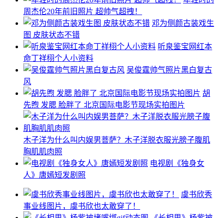
周杰伦20年前旧照片 超帅气超拽！
邓为侧颜古装戏生
图 皮肤状态不错
听泉鉴宝网红本
命丁祥栩个人小资料
吴俊霆帅气照片黑白复古
风
胡
先煦 发腮 脸胖了 北京国际电影节现场实拍图片
木子洋为什么叫内娱男菩萨？木子洋脱衣服光膀子腹肌
胸肌肌肉照
电视剧《独身女
人》唐嫣短发剧照
虞书欣秀
事业线图片，虞书欣也太敢穿了！
《长相思》杨紫被