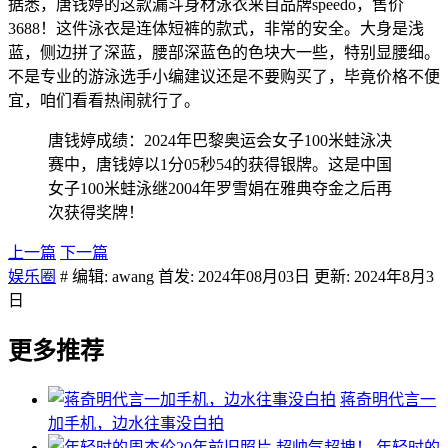
据悉，唐钱婷的这款漏斗身材泳衣来自品牌speedo，售价
3688！这件泳衣是连体短裤的款式，非常的安全。大身是浅
蓝，侧边拼了深蓝，腰部深蓝色的色块大一些，特别显腰细。
不是专业的游泳选手小编建议还是不要购买了，毕竟价格不便
宜，咱们看看热闹就行了。
唐钱婷成绩：2024年巴黎奥运会女子100米蛙泳决
赛中，唐钱婷以1分05秒54的获得银牌。这是中国
女子100米蛙泳继2004年罗雪娟在雅典夺金之后再
次获得奖牌！
上一篇
下一篇
娱乐圈
# 编辑: awang 首发: 2024年08月03日 更新: 2024年8月3
日
更多推荐
蒋奇明代言一
加手机，边水往事没白拍
年轻时的