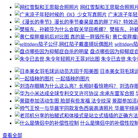
网红雪梨和王思聪合照照
广末凉子年轻
樊振东、孙
黄仁俊胖瘦
selfri
盘点哪些因为抑郁症
朱令已去世,朱
日本美女羽毛球
一起插秧的图片
刘浩存
景甜参加活
什么是情侣中的补偿性控
查看全部