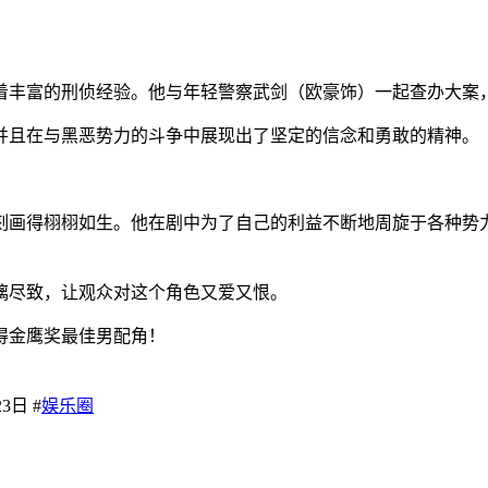
着丰富的刑侦经验。他与年轻警察武剑（欧豪饰）一起查办大案
并且在与黑恶势力的斗争中展现出了坚定的信念和勇敢的精神。
刻画得栩栩如生。他在剧中为了自己的利益不断地周旋于各种势
漓尽致，让观众对这个角色又爱又恨。
得金鹰奖最佳男配角！
23日 #
娱乐圈