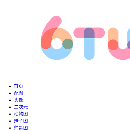
首页
配图
头像
二次元
动物图
妹子图
帅哥图