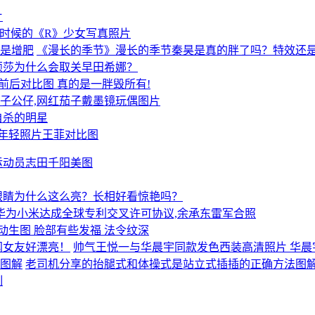
片
时候的《R》少女写真照片
《漫长的季节》漫长的季节秦昊是真的胖了吗？特效还
颖莎为什么会取关早田希娜？
前后对比图 真的是一胖毁所有!
dges茄子公仔,网红茄子戴墨镜玩偶图片
自杀的明星
令年轻照片王菲对比图
运动员志田千阳美图
眼睛为什么这么亮？长相好看惊艳吗？
华为小米达成全球专利交叉许可协议,余承东雷军合照
动生图 脸部有些发福 法令纹深
帅气王悦一与华晨宇同款发色西装高清照片 华晨
老司机分享的抬腿式和体操式是站立式插插的正确方法图
制