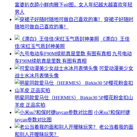
富婆扒衣舔小鲜肉腋下gif图，女人年纪越大越喜欢年轻
男人
穿裙子好随时
随地可做自己喜欢的事！
《漂白》王佳
佳/宋红玉气质封神美照
九号电动
车F90M续航真是里数 有图有真相
可爱动漫美少女
战士水冰月表情头像
明星同款爱马仕（HERMES） Birkin30 5P樱花粉金扣山
羊皮 正品实拍
小米su7和保时捷
taycan参数对比图
老公当着我的面
和别人开暧昧玩笑？