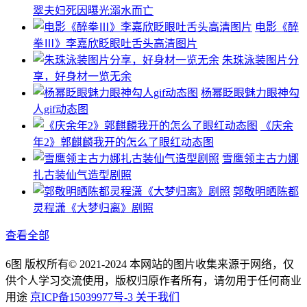
翠夫妇死因曝光溺水而亡
电影《醉
拳Ⅲ》李嘉欣眨眼吐舌头高清图片
朱珠泳装图片分
享，好身材一览无余
杨幂眨眼魅力眼神勾
人gif动态图
《庆余
年2》郭麒麟我开的怎么了眼红动态图
雪鹰领主古力娜
扎古装仙气造型剧照
郭敬明晒陈都
灵程潇《大梦归离》剧照
查看全部
6图 版权所有© 2021-2024 本网站的图片收集来源于网络，仅
供个人学习交流使用，版权归原作者所有，请勿用于任何商业
用途
京ICP备15039977号-3
关于我们