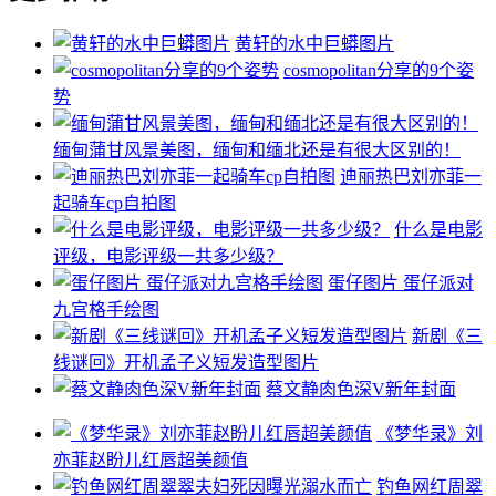
黄轩的水中巨蟒图片
cosmopolitan分享的9个姿
势
缅甸蒲甘风景美图，缅甸和缅北还是有很大区别的！
迪丽热巴刘亦菲一
起骑车cp自拍图
什么是电影
评级，电影评级一共多少级？
蛋仔图片 蛋仔派对
九宫格手绘图
新剧《三
线谜回》开机孟子义短发造型图片
蔡文静肉色深V新年封面
《梦华录》刘
亦菲赵盼儿红唇超美颜值
钓鱼网红周翠