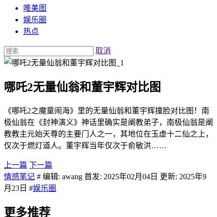
唯美图
娱乐圈
热点
取消
哪吒2无量仙翁和董宇辉对比图
《哪吒2之魔童闹海》里的无量仙翁和董宇辉撞脸对比图！南
极仙翁在《封神演义》神话里确实是阐教弟子，南极仙翁是阐
教教主元始天尊的主要门人之一，其地位在玉虚十二仙之上，
仅次于燃灯道人。董宇辉当年仅次于俞敏洪……
上一篇
下一篇
情感笔记
# 编辑: awang 首发: 2025年02月04日 更新: 2025年9
月23日 #
娱乐圈
更多推荐