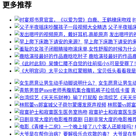
更多推荐
父子半夜摇
发出嗯哼的
早上爬下床跪下请安的
鹿晗演技最好的作品
女生愿意让男生
青
台湾综艺《天天
林熙蕾vs郭
寂寞护士和寂寞医生
日剧非常大度的电影推
大爷是在