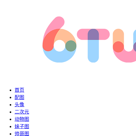
首页
配图
头像
二次元
动物图
妹子图
帅哥图