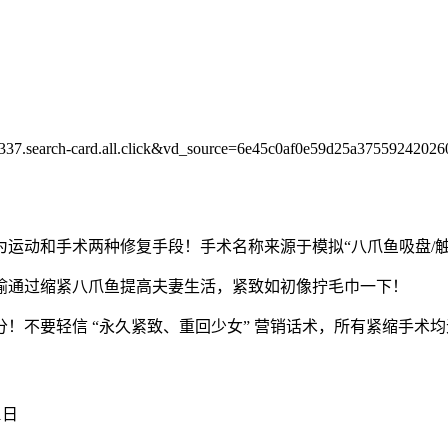
337.search-card.all.click&vd_source=6e45c0af0e59d25a3755924202
运动和手术两种修复手段！手术名称来源于模拟“八爪鱼吸盘/
喻通过缩紧八爪鱼提高夫妻生活，紧致如初像拧毛巾一下！
！不要轻信 “永久紧致、重回少女” 营销话术，所有紧缩手术
1日