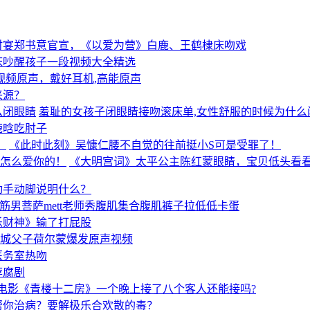
时宴郑书意官宣，《以爱为营》白鹿、王鹤棣床吻戏
床吵醒孩子一段视频大全精选
视频原声，戴好耳机,高能原声
来源？
羞耻的女孩子闭眼睛接吻滚床单,女性舒服的时候为什么
鹿晗吃肘子
《此时此刻》吴慷仁腰不自觉的往前挺小S可是受罪了！
《大明宫词》太平公主陈红蒙眼睛，宝贝低头看
动手动脚说明什么？
筋男菩萨mett老师秀腹肌集合腹肌裤子拉低低卡蛋
乐财神》输了打屁股
富城父子荷尔蒙爆发原声视频
医务室热吻
荐腐剧
电影《青楼十二房》一个晚上接了八个客人还能接吗?
帮你治病？要解极乐合欢散的毒？