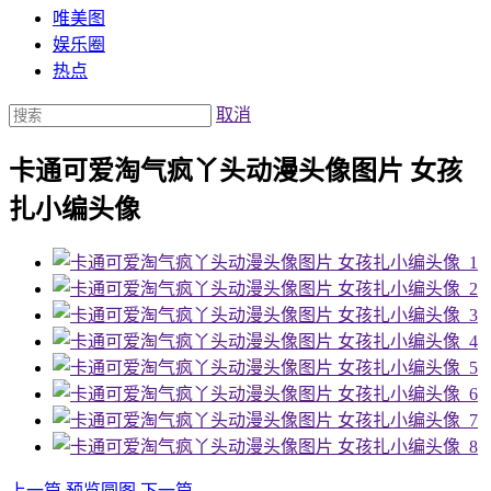
唯美图
娱乐圈
热点
取消
卡通可爱淘气疯丫头动漫头像图片 女孩
扎小编头像
上一篇
预览圆图
下一篇