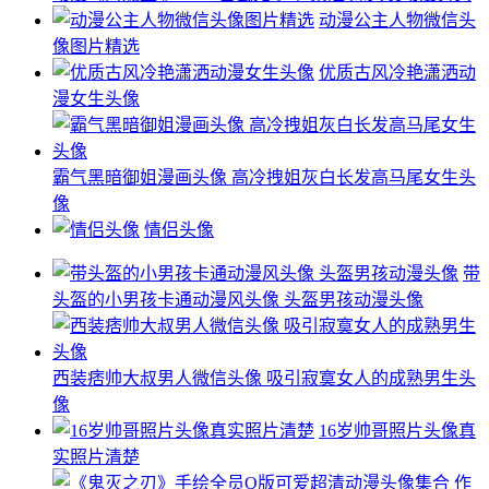
动漫公主人物微信头
像图片精选
优质古风冷艳潇洒动
漫女生头像
霸气黑暗御姐漫画头像 高冷拽姐灰白长发高马尾女生头
像
情侣头像
带
头盔的小男孩卡通动漫风头像 头盔男孩动漫头像
西装痞帅大叔男人微信头像 吸引寂寞女人的成熟男生头
像
16岁帅哥照片头像真
实照片清楚