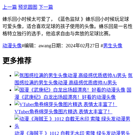
上一篇
预览圆图
下一篇
蜂乐回小时候太可爱了，《蓝色监狱 》蜂乐回小时候玩足球
可爱头像，适合喜欢足球的孩子使用的头像。蜂乐回是一名性
格特立独行的选手，他追求自由与奔放的足球比赛。
动漫头像
#编辑：awang日期：2024年02月27日 #
男生头像
更多推荐
氛
围感拉满的男生头像动漫 高级感优质痞帅Ai男头
国
漫《武庚纪》白龙出场超漂亮！好看的动漫头像
VTuber角卷绵芽头像图片精选 表情太丰富了！
动漫《海贼王 》1012 自截无水印 索隆 绿头发动漫男头