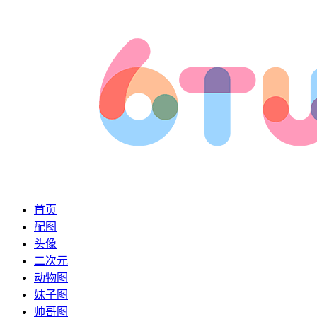
首页
配图
头像
二次元
动物图
妹子图
帅哥图